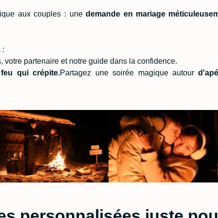
nique aux couples : une
demande en mariage
méticuleuse
 :
s, votre partenaire et notre guide dans la confidence.
u
feu qui crépite.
Partagez une soirée magique autour
d'apé
es personnalisées
juste po