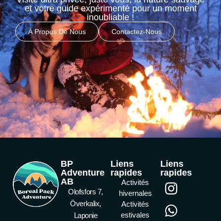
et votre guide expérimenté pour un moment
inoubliable !
À Propos De Nous
Contactez-Nous
BP
Liens
Liens
Adventure
rapides
rapides
AB
Activités
Olofsfors 7,
hivernales
Överkalix,
Activités
estivales
Laponie