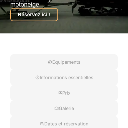
motoneige
Réservez ici !
Description des activités
Équipements
Informations essentielles
Prix
Galerie
Dates et réservation